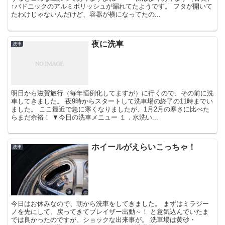
↑バドニックのアルミポリッシュが漏れてたようです。 フタが開いて
たわけじゃないんだけど、容器が横になってたの...
夜に洗車
洗車
明日から滋賀旅行（毎年恒例化してますが）に行くので、その前に洗
車してきました。 夜9時からスタートして洗車場の終了の11時までい
ました。 ここ最近で急に寒くなりましたが、1月2月の寒さに比べた
らまだ余裕！ ▼今日の洗車メニュー １．水洗い...
ホイールがえらいこっちゃ！
洗車
今日はお休みなので、朝から洗車をしてきました。 まずはミラジー
ノを先にして、戻ってきてブレイザー出動～！ と意気込んでいたま
では良かったのですが、ショックな出来事が。 洗車場は黄砂・