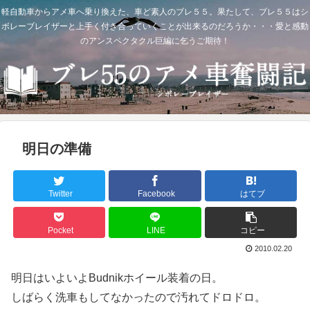
軽自動車からアメ車へ乗り換えた、車ど素人のブレ５５。果たして、ブレ５５はシ
ボレーブレイザーと上手く付き合っていくことが出来るのだろうか・・・愛と感動
のアンスペクタクル巨編に乞うご期待！
明日の準備
Twitter
Facebook
はてブ
Pocket
LINE
コピー
2010.02.20
明日はいよいよBudnikホイール装着の日。
しばらく洗車もしてなかったので汚れてドロドロ。