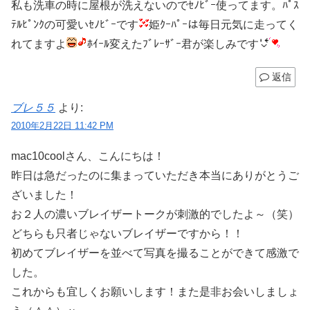
私も洗車の時に屋根が洗えないのでｾﾉﾋﾞｰ使ってます。ﾊﾟｽ
ﾃﾙﾋﾟﾝｸの可愛いｾﾉﾋﾞｰです
姫ｸｰﾊﾟｰは毎日元気に走ってく
れてますよ
ﾎｲｰﾙ変えたﾌﾞﾚｰｻﾞｰ君が楽しみです
返信
ブレ５５
より:
2010年2月22日 11:42 PM
mac10coolさん、こんにちは！
昨日は急だったのに集まっていただき本当にありがとうご
ざいました！
お２人の濃いブレイザートークが刺激的でしたよ～（笑）
どちらも只者じゃないブレイザーですから！！
初めてブレイザーを並べて写真を撮ることができて感激で
した。
これからも宜しくお願いします！また是非お会いしましょ