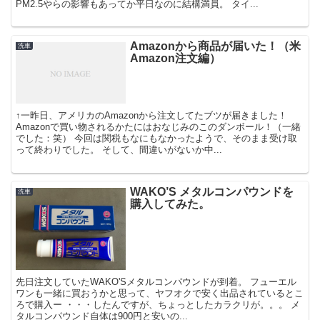
PM2.5やらの影響もあってか平日なのに結構満員。 タイ...
Amazonから商品が届いた！（米
洗車
Amazon注文編）
↑一昨日、アメリカのAmazonから注文してたブツが届きました！
Amazonで買い物されるかたにはおなじみのこのダンボール！（一緒
でした：笑） 今回は関税もなにもなかったようで、そのまま受け取
って終わりでした。 そして、間違いがないか中...
WAKO’S メタルコンパウンドを
洗車
購入してみた。
先日注文していたWAKO'Sメタルコンパウンドが到着。 フューエル
ワンも一緒に買おうかと思って、ヤフオクで安く出品されているとこ
ろで購入ー ・・・したんですが、ちょっとしたカラクリが。。。 メ
タルコンパウンド自体は900円と安いの...