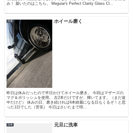
み！ 届いたのはこちら。 Meguiar's Perfect Clarity Glass Cl...
ホイール磨く
洗車
昨日は休みだったので半日かけてホイール磨き。 今回はマザーズの
マグ＆ポリッシュを使用。 左2本だけですが、輝いてます。（まだ途
中だけど） 休みの日、磨き続ければ4本綺麗になる日もくるぞ！と思
った1日でした（苦笑） 今日はさいたまでIB...
元旦に洗車
洗車