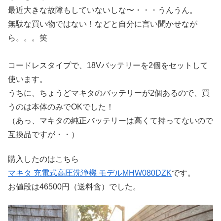
最近大きな故障もしていないしな〜・・・うんうん。
無駄な買い物ではない！などと自分に言い聞かせなが
ら。。。笑
コードレスタイプで、18Vバッテリーを2個をセットして
使います。
うちに、ちょうどマキタのバッテリーが2個あるので、買
うのは本体のみでOKでした！
（あっ、マキタの純正バッテリーは高くて持ってないので
互換品ですが・・）
購入したのはこちら
マキタ 充電式高圧洗浄機 モデルMHW080DZK
です。
お値段は46500円（送料含）でした。