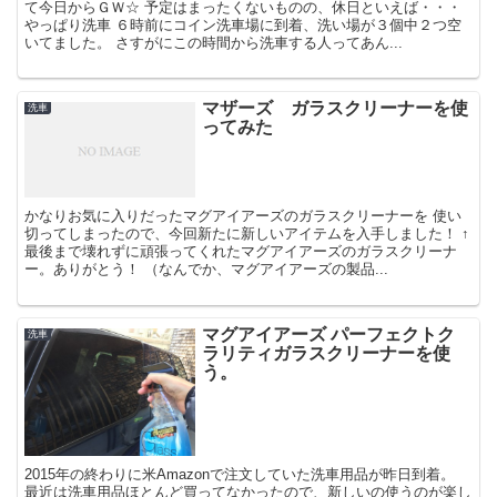
て今日からＧＷ☆ 予定はまったくないものの、休日といえば・・・
やっぱり洗車 ６時前にコイン洗車場に到着、洗い場が３個中２つ空
いてました。 さすがにこの時間から洗車する人ってあん...
マザーズ ガラスクリーナーを使
洗車
ってみた
かなりお気に入りだったマグアイアーズのガラスクリーナーを 使い
切ってしまったので、今回新たに新しいアイテムを入手しました！ ↑
最後まで壊れずに頑張ってくれたマグアイアーズのガラスクリーナ
ー。ありがとう！ （なんでか、マグアイアーズの製品...
マグアイアーズ パーフェクトク
洗車
ラリティガラスクリーナーを使
う。
2015年の終わりに米Amazonで注文していた洗車用品が昨日到着。
最近は洗車用品ほとんど買ってなかったので、新しいの使うのが楽し