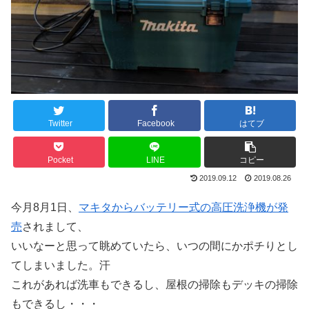
Twitter
Facebook
はてブ
Pocket
LINE
コピー
2019.09.12
2019.08.26
今月8月1日、
マキタからバッテリー式の高圧洗浄機が発
売
されまして、
いいなーと思って眺めていたら、いつの間にかポチりとし
てしまいました。汗
これがあれば洗車もできるし、屋根の掃除もデッキの掃除
もできるし・・・