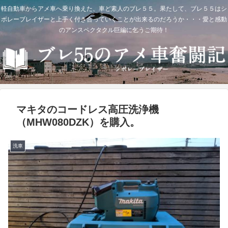
軽自動車からアメ車へ乗り換えた、車ど素人のブレ５５。果たして、ブレ５５はシ
ボレーブレイザーと上手く付き合っていくことが出来るのだろうか・・・愛と感動
のアンスペクタクル巨編に乞うご期待！
マキタのコードレス高圧洗浄機
（MHW080DZK）を購入。
洗車