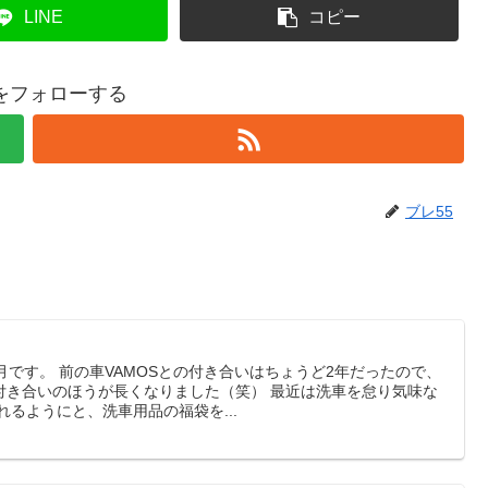
LINE
コピー
5をフォローする
ブレ55
月です。 前の車VAMOSとの付き合いはちょうど2年だったので、
付き合いのほうが長くなりました（笑） 最近は洗車を怠り気味な
れるようにと、洗車用品の福袋を...