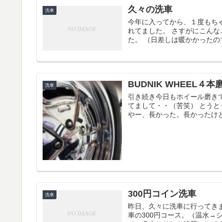
久々の洗車
洗車
今年に入ってから、１度もち
れてました。 さすがにこん
た。 （日差しは暖かかったの
BUDNIK WHEEL４
洗車
引き続き今日もホイール磨き
てまして・・（苦笑） とうとう
やー、長かった。長かったけどゴ
300円コイン洗車
洗車
昨日、久々に洗車に行ってき
車の300円コース。（温水→