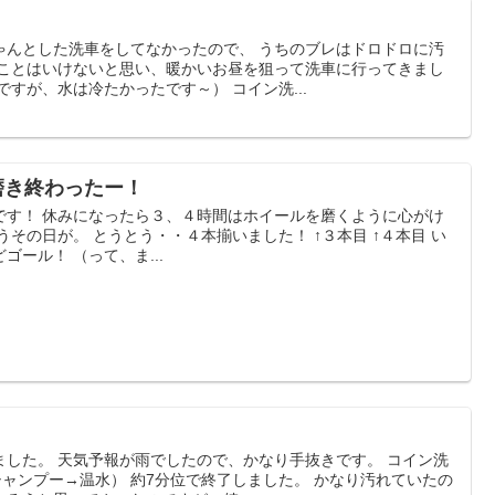
ゃんとした洗車をしてなかったので、 うちのブレはドロドロに汚
なことはいけないと思い、暖かいお昼を狙って洗車に行ってきまし
ですが、水は冷たかったです～） コイン洗...
本磨き終わったー！
です！ 休みになったら３、４時間はホイールを磨くように心がけ
その日が。 とうとう・・４本揃いました！ ↑３本目 ↑４本目 い
ール！ （って、ま...
ました。 天気予報が雨でしたので、かなり手抜きです。 コイン洗
シャンプー→温水） 約7分位で終了しました。 かなり汚れていたの