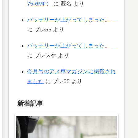
75-6MF）
に
匿名
より
バッテリーが上がってしまった。。
に
ブレ55
より
バッテリーが上がってしまった。。
に
ブレスケ
より
今月号のアメ車マガジンに掲載され
ました
に
ブレ55
より
新着記事