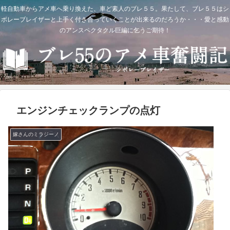
軽自動車からアメ車へ乗り換えた、車ど素人のブレ５５。果たして、ブレ５５はシ
ボレーブレイザーと上手く付き合っていくことが出来るのだろうか・・・愛と感動
のアンスペクタクル巨編に乞うご期待！
エンジンチェックランプの点灯
嫁さんのミラジーノ