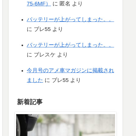
75-6MF）
に
匿名
より
バッテリーが上がってしまった。。
に
ブレ55
より
バッテリーが上がってしまった。。
に
ブレスケ
より
今月号のアメ車マガジンに掲載され
ました
に
ブレ55
より
新着記事