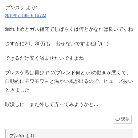
ブレスケ
より:
2019年7月9日 6:16 AM
漏れ止めとガス補充でしばらくは何とかなれば良いですね
さすがに20、30万も…出せないですよね(;´д｀)
できるだけ安く済ませたいですよね
ブレスケ号は再びヤツ(ブレンド何とか)の動きが悪くて、
自動的にモワモワ～と温かい風が出るので、ヒューズ抜い
ときました
暇潰しに、また外して弄ってみようかと…！
返信
ブレ55
より: