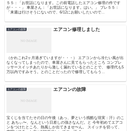
５５：「お世話になります。この前電話したエアコン修理の件です
が・・・」 車屋さん：「お世話になります。はい。」 ブレ５５：
「来週は行けそうにないので、6/12にお願いしたいので...
エアコン修理しました
エアコンの故障
（かれこれ2ヶ月過ぎていますが・・・） エアコンから冷たい風が出
なくなってしまったので、車屋さんに見てもらったところ コンプレ
ッサースイッチあたりから激しく漏れているとのことで、 修理代も5
万以内ですみそう。とのことだったので修理してもらう...
エアコンの故障
エアコンの故障
宝くじを当てたその日の午後（あっ、夢という残酷な現実：汗）のこ
と あちぃ〜、なんという日差しの強さなんだ。と 今年初めてエアコ
ンをつけたところ、熱風しか出てきませ〜ん。 スイッチを切って、