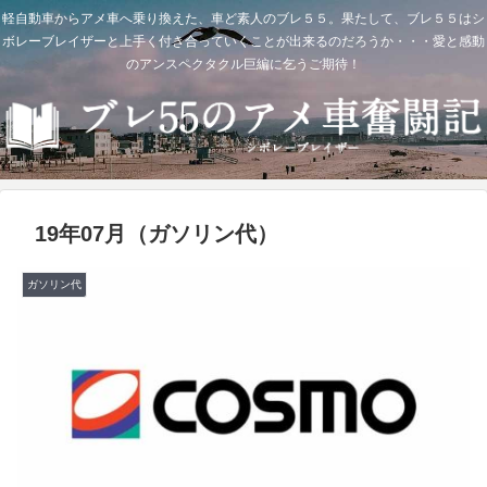
軽自動車からアメ車へ乗り換えた、車ど素人のブレ５５。果たして、ブレ５５はシ
ボレーブレイザーと上手く付き合っていくことが出来るのだろうか・・・愛と感動
のアンスペクタクル巨編に乞うご期待！
19年07月（ガソリン代）
ガソリン代