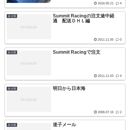
2016.05.21
4
Summit Racingの注文途中経
未分類
過 配送ＤＨＬ編
2011.11.05
0
Summit Racingで注文
未分類
2011.11.03
4
明日から日本海
未分類
2006.07.16
2
迷子メール
未分類