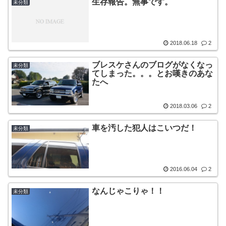
生存報告。無事です。
未分類
2018.06.18
2
ブレスケさんのブログがなくなっ
未分類
てしまった。。。とお嘆きのあな
たへ
2018.03.06
2
車を汚した犯人はこいつだ！
未分類
2016.06.04
2
なんじゃこりゃ！！
未分類