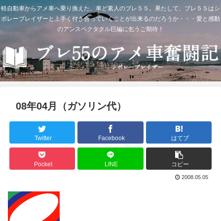
軽自動車からアメ車へ乗り換えた、車ど素人のブレ５５。果たして、ブレ５５はシ
ボレーブレイザーと上手く付き合っていくことが出来るのだろうか・・・愛と感動
のアンスペクタクル巨編に乞うご期待！
08年04月（ガソリン代）
Twitter
Facebook
はてブ
Pocket
LINE
コピー
2008.05.05