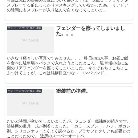
今回は先日の塗装の失敗について書きますね。 失敗１．プラサフを
スプレーする前にしっかりマスキングしていなかった為、 リアドア
の隙間にもスプレーが入り込んで白くなってしまいま...
フェンダーを擦ってしまいまし
ボディーについた傷の補修
た。。。
いきなり痛々しい写真ですみません。。。 昨日の出来事、お昼ご飯
を食べに駐車場へバックで入れようとしたところ、 駐車場の柱に左
側のリアフェンダーを擦ってしまいました。 今までもちょこちょこ
ぶつけてますが、これは結構目立つな～ コンパウンド...
塗装前の準備。
ボディーについた傷の補修
だいぶ時間が空いてしまいましたが、フェンダー傷補修の続きです。
塗装用の道具一式が到着しました。 ↑カラースプレー、パテ、ボカシ
剤、シリコンオフ ↑よくよく調べると、プラサフとクリアも必要との
ことだったので、 近所のスーパーオートバ...