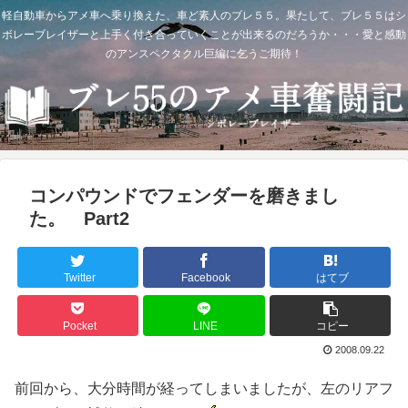
軽自動車からアメ車へ乗り換えた、車ど素人のブレ５５。果たして、ブレ５５はシ
ボレーブレイザーと上手く付き合っていくことが出来るのだろうか・・・愛と感動
のアンスペクタクル巨編に乞うご期待！
コンパウンドでフェンダーを磨きまし
た。 Part2
Twitter
Facebook
はてブ
Pocket
LINE
コピー
2008.09.22
前回から、大分時間が経ってしまいましたが、左のリアフ