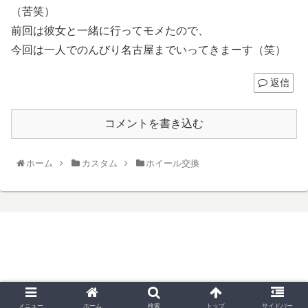
（苦笑）
前回は彼女と一緒に行ってモメたので、
今回は一人でのんびり名古屋までいってきまーす（笑）
返信
コメントを書き込む
ホーム
カスタム
ホイール交換
© 2006 ブレ５５のアメ車奮闘記.
メニュー
ホーム
検索
トップ
サイドバー