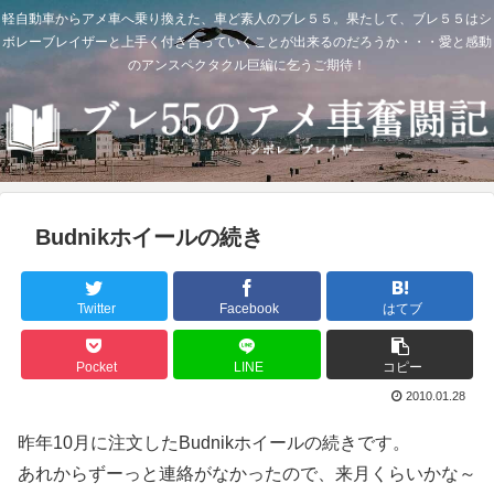
軽自動車からアメ車へ乗り換えた、車ど素人のブレ５５。果たして、ブレ５５はシ
ボレーブレイザーと上手く付き合っていくことが出来るのだろうか・・・愛と感動
のアンスペクタクル巨編に乞うご期待！
Budnikホイールの続き
Twitter
Facebook
はてブ
Pocket
LINE
コピー
2010.01.28
昨年10月に注文したBudnikホイールの続きです。
あれからずーっと連絡がなかったので、来月くらいかな～