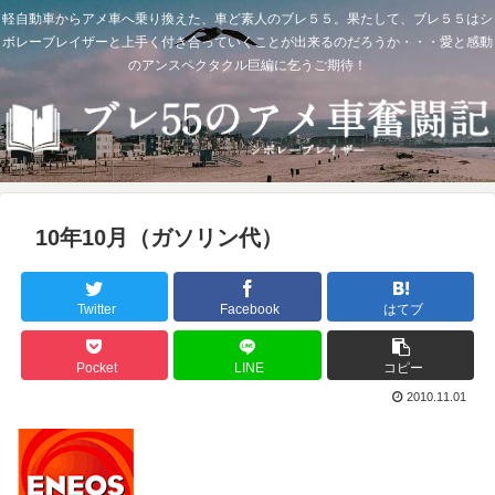
軽自動車からアメ車へ乗り換えた、車ど素人のブレ５５。果たして、ブレ５５はシ
ボレーブレイザーと上手く付き合っていくことが出来るのだろうか・・・愛と感動
のアンスペクタクル巨編に乞うご期待！
10年10月（ガソリン代）
Twitter
Facebook
はてブ
Pocket
LINE
コピー
2010.11.01