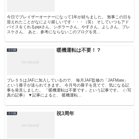
今日でブレイザーオーナーになって1年が経ちました。 無事この日を
迎えれたことがなにより嬉しいです・・・（笑） そしていつもアド
バイスをくれるpipiさん、シボラーさん、やすさん、よしさん、ブレ
スケさん、 あと、参考にならないこのブログを見...
暖機運転は不要！？
その他
ブレ５５はJAFに加入しているので、 毎月JAF監修の「JAFMate」
という冊子が送られてきます。 今月号の冊子を見てて、気になる記
事を発見しました。 「暖機運転は不要です」という記事です。（↑写
真の記事） ▼記事によると、 暖機運転...
祝3周年
その他