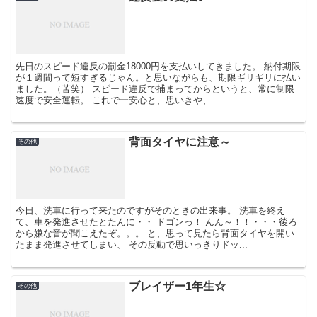
先日のスピード違反の罰金18000円を支払いしてきました。 納付期限
が１週間って短すぎるじゃん。と思いながらも、期限ギリギリに払い
ました。（苦笑） スピード違反で捕まってからというと、常に制限
速度で安全運転。 これで一安心と、思いきや、...
背面タイヤに注意～
その他
今日、洗車に行って来たのですがそのときの出来事。 洗車を終え
て、車を発進させたとたんに・・ ドゴンっ！ んん～！！・・・後ろ
から嫌な音が聞こえたぞ。。。 と、思って見たら背面タイヤを開い
たまま発進させてしまい、 その反動で思いっきりドッ...
ブレイザー1年生☆
その他