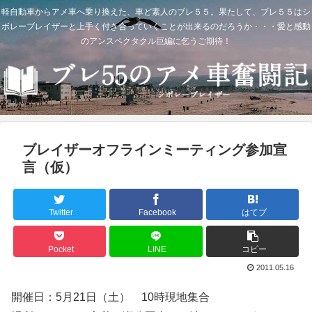
軽自動車からアメ車へ乗り換えた、車ど素人のブレ５５。果たして、ブレ５５はシ
ボレーブレイザーと上手く付き合っていくことが出来るのだろうか・・・愛と感動
のアンスペクタクル巨編に乞うご期待！
ブレイザーオフラインミーティング参加宣
言（仮）
Twitter
Facebook
はてブ
Pocket
LINE
コピー
2011.05.16
開催日：5月21日（土） 10時現地集合