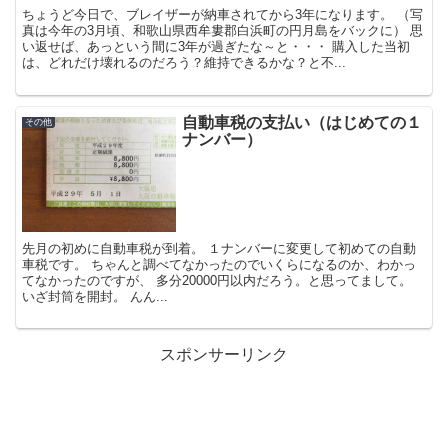
ちょうど今日で、ブレイザーが納車されてから3年になります。 （写
真は今年の3月頃、和歌山県西牟婁郡白浜町の円月島をバックに） 思
い返せば、あっという間に3年が過ぎたな～と・・・ 購入した当初
は、どれだけ壊れるのだろう？維持できるかな？と不...
自動車税の支払い（はじめての１
その他
ナンバー）
先月の初めに自動車税が到着。 １ナンバーに変更して初めての自動
車税です。 ちゃんと調べてなかったのでいくらになるのか、わかっ
てなかったのですが、 多分20000円以内だろう。と思ってまして。
いざ封筒を開封。 んん...
スポンサーリンク