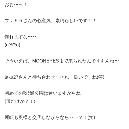
おお〜っ！！
ブレ５５さんの心意気、素晴らしいです！！
惚れますな〜‥
(o^∀^o)
そういえば、MOONEYESまで来られたんですもんね〜
taku27さんと待ち合わせ‥それ、良いですね(笑)
初めての秋ｹ瀬公園は迷いますからね‥
(僕だけか？！)
運転も奥様と交代しながらなら‥‥？！(笑)